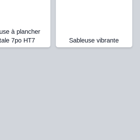
use à plancher
itale 7po HT7
Sableuse vibrante