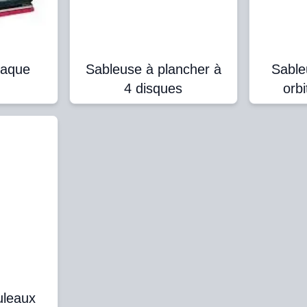
laque
Sableuse à plancher à
Sable
4 disques
orb
uleaux