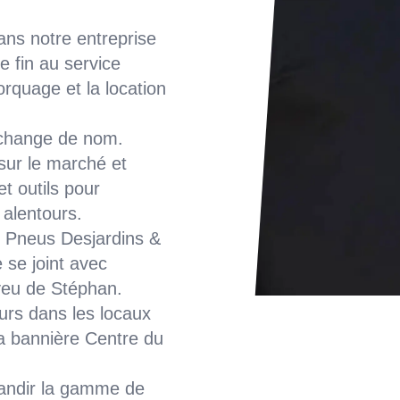
dans notre entreprise
e fin au service
rquage et la location
t change de nom.
 sur le marché et
t outils pour
s alentours.
s Pneus Desjardins &
e se joint avec
eveu de Stéphan.
urs dans les locaux
la bannière Centre du
randir la gamme de