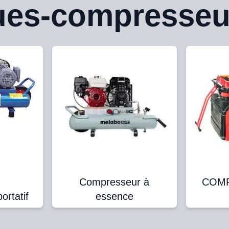
ues-compresseu
Compresseur à
COMP
rtatif
essence