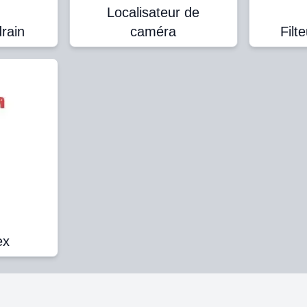
Localisateur de
rain
caméra
Filt
ex