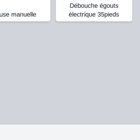
Débouche égouts
euse manuelle
électrique 35pieds