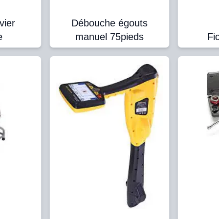
vier
Débouche égouts
e
manuel 75pieds
Fi