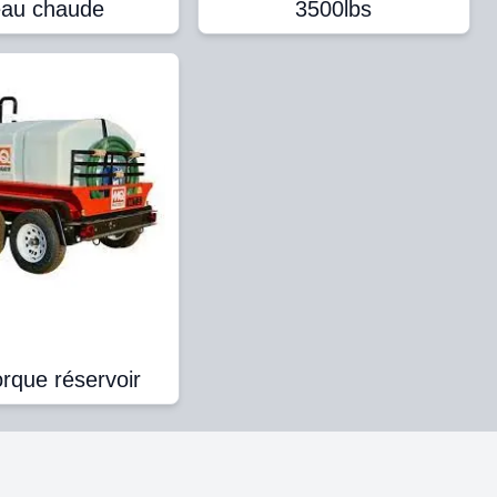
'eau chaude
3500lbs
que réservoir