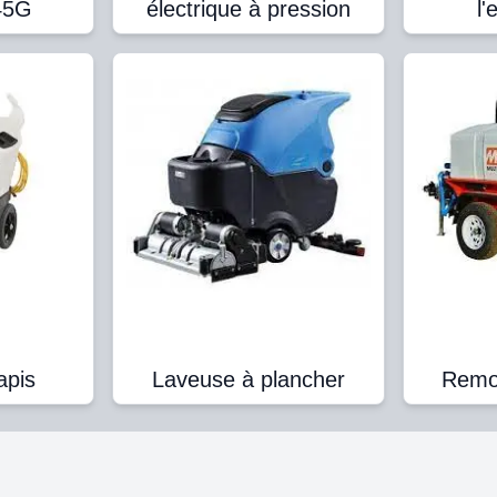
 45G
électrique à pression
l
apis
Laveuse à plancher
Remor