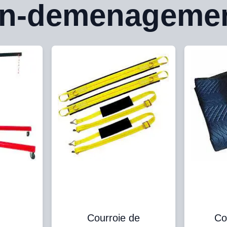
on-demenageme
Courroie de
Co