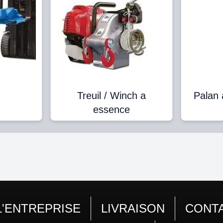
Treuil / Winch a
Palan 
essence
L'ENTREPRISE
LIVRAISON
CONT