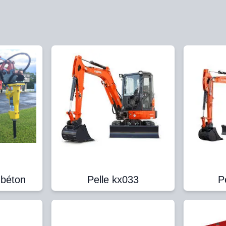
 béton
Pelle kx033
P